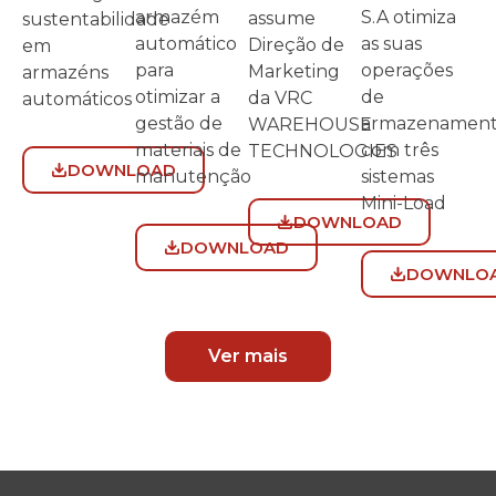
S.A otimiza
armazém
assume
sustentabilidade
as suas
automático
Direção de
em
operações
para
Marketing
armazéns
de
otimizar a
da VRC
automáticos
armazenamen
gestão de
WAREHOUSE
com três
materiais de
TECHNOLOGIES
DOWNLOAD
sistemas
manutenção
Mini-Load
DOWNLOAD
DOWNLOAD
DOWNLO
Ver mais