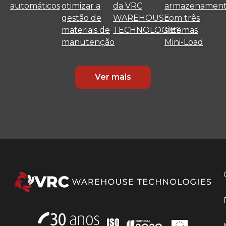
automáticos
otimizar a
da VRC
armazenamen
gestão de
WAREHOUSE
com três
materiais de
TECHNOLOGIES
sistemas
manutenção
Mini-Load
Ver mais