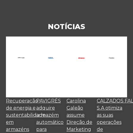
NOTÍCIAS
Recuperação
PAVIGRÉS
Carolina
CALZADOS FA
de energia e
adquire
Galeão
S.A otimiza
sustentabilidade
armazém
assume
as suas
em
automático
Direção de
operações
armazéns
para
Marketing
de