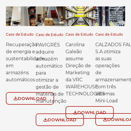
Caso de Estudo
Caso de Estudo
Caso de Estudo
Caso de Estudo
Recuperação
Carolina
CALZADOS FA
PAVIGRÉS
de energia e
Galeão
S.A otimiza
adquire
sustentabilidade
assume
as suas
armazém
em
Direção de
operações
automático
armazéns
Marketing
de
para
automáticos
da VRC
armazenamen
otimizar a
WAREHOUSE
com três
gestão de
TECHNOLOGIES
sistemas
materiais de
DOWNLOAD
Mini-Load
manutenção
DOWNLOAD
DOWNLO
DOWNLOAD