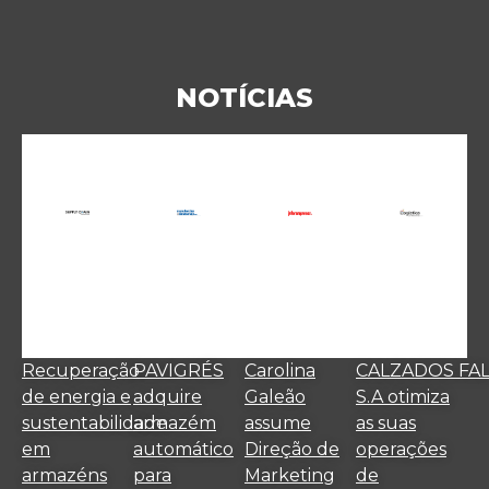
NOTÍCIAS
Recuperação
PAVIGRÉS
Carolina
CALZADOS FA
de energia e
adquire
Galeão
S.A otimiza
sustentabilidade
armazém
assume
as suas
em
automático
Direção de
operações
armazéns
para
Marketing
de