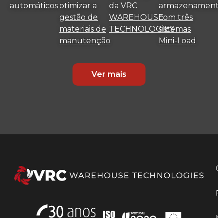
automáticos
otimizar a
da VRC
armazenamen
gestão de
WAREHOUSE
com três
materiais de
TECHNOLOGIES
sistemas
manutenção
Mini-Load
Ver mais