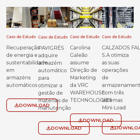
Caso de Estudo
Caso de Estudo
Caso de Estudo
Caso de Estudo
Recuperação
Carolina
CALZADOS FA
PAVIGRÉS
de energia e
Galeão
S.A otimiza
adquire
sustentabilidade
assume
as suas
armazém
em
Direção de
operações
automático
armazéns
Marketing
de
para
automáticos
da VRC
armazenamen
otimizar a
WAREHOUSE
com três
gestão de
TECHNOLOGIES
sistemas
materiais de
DOWNLOAD
Mini-Load
manutenção
DOWNLOAD
DOWNLO
DOWNLOAD