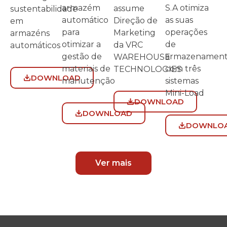
S.A otimiza
armazém
assume
sustentabilidade
as suas
automático
Direção de
em
operações
para
Marketing
armazéns
de
otimizar a
da VRC
automáticos
armazenamen
gestão de
WAREHOUSE
com três
materiais de
TECHNOLOGIES
DOWNLOAD
sistemas
manutenção
Mini-Load
DOWNLOAD
DOWNLOAD
DOWNLO
Ver mais