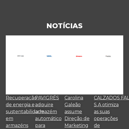
NOTÍCIAS
Recuperação
PAVIGRÉS
Carolina
CALZADOS FA
de energia e
adquire
Galeão
S.A otimiza
sustentabilidade
armazém
assume
as suas
em
automático
Direção de
operações
armazéns
para
Marketing
de