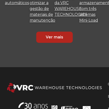
automáticos
otimizar a
da VRC
armazenamen
gestão de
WAREHOUSE
com três
materiais de
TECHNOLOGIES
sistemas
manutenção
Mini-Load
Ver mais