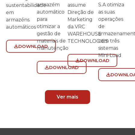
S.A otimiza
armazém
assume
sustentabilidade
as suas
automático
Direção de
em
operações
para
Marketing
armazéns
de
otimizar a
da VRC
automáticos
armazenamen
gestão de
WAREHOUSE
com três
materiais de
TECHNOLOGIES
DOWNLOAD
sistemas
manutenção
Mini-Load
DOWNLOAD
DOWNLOAD
DOWNLO
Ver mais