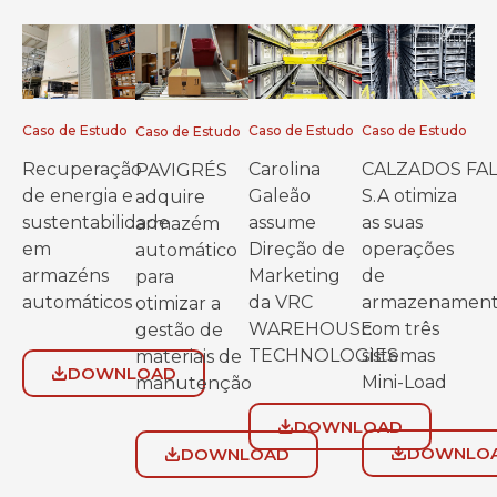
Caso de Estudo
Caso de Estudo
Caso de Estudo
Caso de Estudo
Recuperação
Carolina
CALZADOS FA
PAVIGRÉS
de energia e
Galeão
S.A otimiza
adquire
sustentabilidade
assume
as suas
armazém
em
Direção de
operações
automático
armazéns
Marketing
de
para
automáticos
da VRC
armazenamen
otimizar a
WAREHOUSE
com três
gestão de
TECHNOLOGIES
sistemas
materiais de
DOWNLOAD
Mini-Load
manutenção
DOWNLOAD
DOWNLO
DOWNLOAD