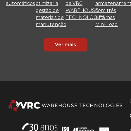
automáticos
otimizar a
da VRC
armazenamen
gestão de
WAREHOUSE
com três
materiais de
TECHNOLOGIES
sistemas
manutenção
Mini-Load
Ver mais