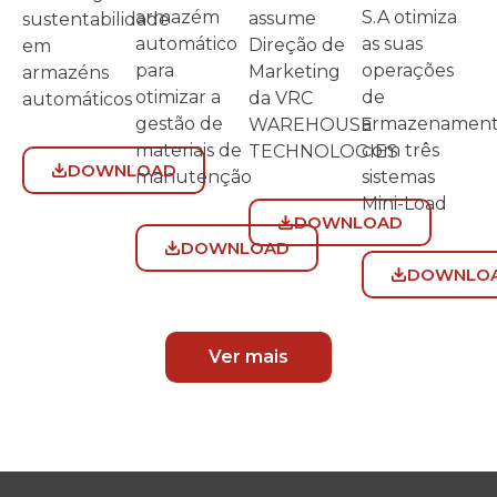
S.A otimiza
armazém
assume
sustentabilidade
as suas
automático
Direção de
em
operações
para
Marketing
armazéns
de
otimizar a
da VRC
automáticos
armazenamen
gestão de
WAREHOUSE
com três
materiais de
TECHNOLOGIES
DOWNLOAD
sistemas
manutenção
Mini-Load
DOWNLOAD
DOWNLOAD
DOWNLO
Ver mais