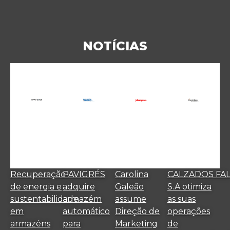
NOTÍCIAS
Recuperação
PAVIGRÉS
Carolina
CALZADOS FA
de energia e
adquire
Galeão
S.A otimiza
sustentabilidade
armazém
assume
as suas
em
automático
Direção de
operações
armazéns
para
Marketing
de