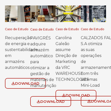
Caso de Estudo
Caso de Estudo
Caso de Estudo
Caso de Estudo
Recuperação
Carolina
CALZADOS FA
PAVIGRÉS
de energia e
Galeão
S.A otimiza
adquire
sustentabilidade
assume
as suas
armazém
em
Direção de
operações
automático
armazéns
Marketing
de
para
automáticos
da VRC
armazenamen
otimizar a
WAREHOUSE
com três
gestão de
TECHNOLOGIES
sistemas
materiais de
DOWNLOAD
Mini-Load
manutenção
DOWNLOAD
DOWNLO
DOWNLOAD