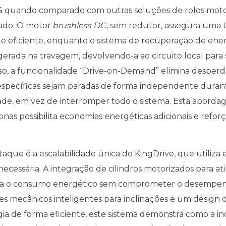
%
quando comparado com outras soluções de rolos moto
cado. O motor
brushless DC
, sem redutor, assegura uma 
e eficiente, enquanto o sistema de recuperação de ener
gerada na travagem, devolvendo-a ao circuito local para 
sso, a funcionalidade “Drive-on-Demand” elimina desperdí
específicas sejam paradas de forma independente duran
dade, em vez de interromper todo o sistema. Esta abord
nas possibilita economias energéticas adicionais e reforç
que é a escalabilidade única do KingDrive, que utiliza 
ecessária. A integração de cilindros motorizados para ati
miza o consumo energético sem comprometer o desempe
s mecânicos inteligentes para inclinações e um design 
gia de forma eficiente, este sistema demonstra como a in