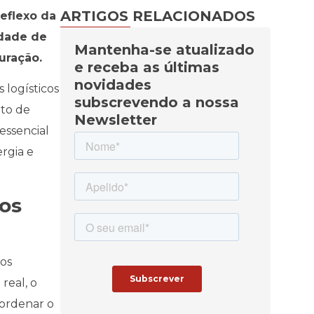
ARTIGOS RELACIONADOS
eflexo da
idade de
Mantenha-se atualizado
turação.
e receba as últimas
novidades
 logísticos
subscrevendo a nossa
nto de
Newsletter
essencial
rgia e
nos
os
eal, o
oordenar o