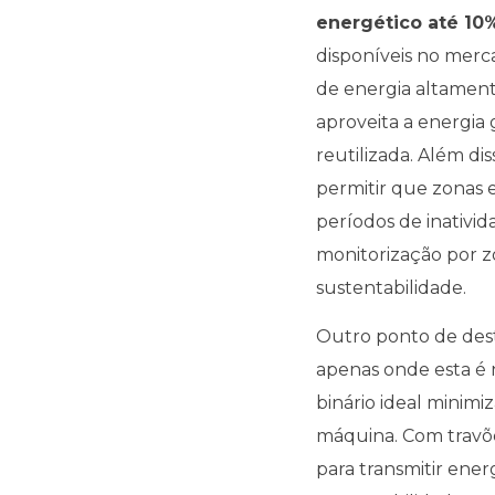
energético até 10
disponíveis no mer
de energia altament
aproveita a energia 
reutilizada. Além di
permitir que zonas 
períodos de inativi
monitorização por zo
sustentabilidade.
Outro ponto de desta
apenas onde esta é n
binário ideal mini
máquina. Com travõe
para transmitir ener