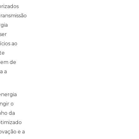
rizados
transmissão
gia
ser
cios ao
te
agem de
a a
energia
ngir o
nho da
otimizado
ovação e a