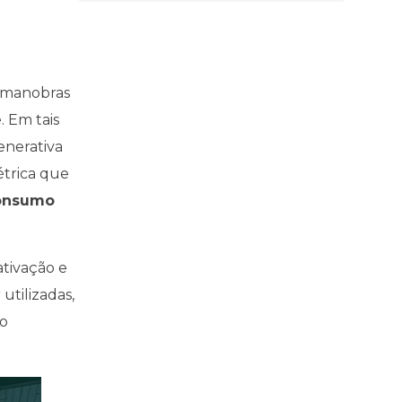
 manobras
 Em tais
enerativa
étrica que
consumo
ativação e
utilizadas,
ão