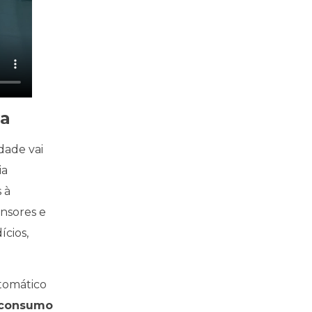
ia
dade vai
ia
 à
ensores e
ícios,
tomático
 consumo