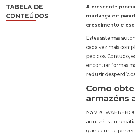
TABELA DE
A crescente procu
CONTEÚDOS
mudança de paradi
crescimento e esc
Estes sistemas auto
cada vez mais compl
pedidos. Contudo, es
encontrar formas ma
reduzir desperdícios
Como obter
armazéns 
Na VRC WAHREHOUSE
armazéns automátic
que permite prever 